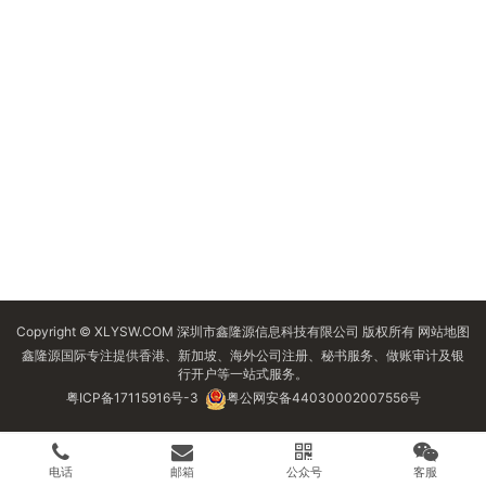
Copyright © XLYSW.COM 深圳市鑫隆源信息科技有限公司 版权所有
网站地图
鑫隆源国际专注提供香港、新加坡、海外公司注册、秘书服务、做账审计及银
行开户等一站式服务。
粤ICP备17115916号-3
粤公网安备44030002007556号
电话
邮箱
公众号
客服