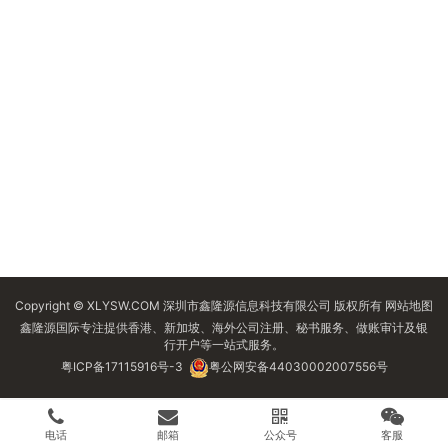
Copyright © XLYSW.COM 深圳市鑫隆源信息科技有限公司 版权所有
网站地图
鑫隆源国际专注提供香港、新加坡、海外公司注册、秘书服务、做账审计及银
行开户等一站式服务。
粤ICP备17115916号-3
粤公网安备44030002007556号
电话
邮箱
公众号
客服