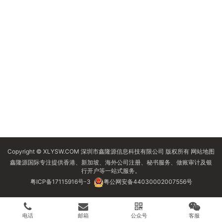
Copyright © XLYSW.COM 深圳市鑫隆源信息科技有限公司 版权所有
网站地图
鑫隆源国际专注提供香港、新加坡、海外公司注册、秘书服务、做账审计及银
行开户等一站式服务。
粤ICP备17115916号-3
粤公网安备44030002007556号
电话
邮箱
公众号
客服