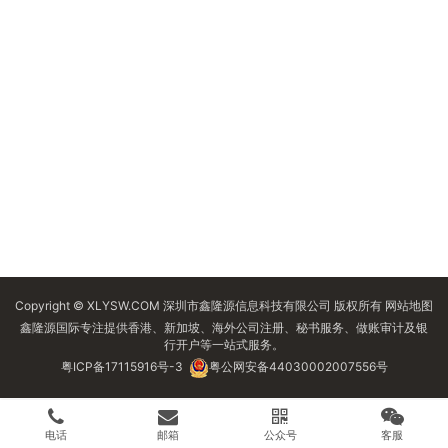
Copyright © XLYSW.COM 深圳市鑫隆源信息科技有限公司 版权所有
网站地图
鑫隆源国际专注提供香港、新加坡、海外公司注册、秘书服务、做账审计及银
行开户等一站式服务。
粤ICP备17115916号-3
粤公网安备44030002007556号
电话
邮箱
公众号
客服