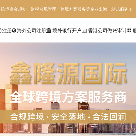
、跨境资金规划、财税合规管理、跨境方案服务等企业出海一站式服务！
司注册
海外公司注册
境外银行开户
香港公司做账审计
dashboard_customize