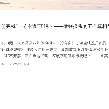
册完就“一劳永逸”了吗？——做账报税的五个真相
的心电图，税表是企业的体检报告；没有它们，健康状况只能靠
国际财税观察》 许多人注册完香港、新加坡或 BVI 等离岸公司后
：“我不开票、不在当地经营，应该不用做账报税吧？”——答案
。无论您是为了跨境收款、境外投资，还是为了全球业务布局，
百科
2025年8月4日
层面存续，就逃不开做账、审计、报税及信息申报。本文用 5 
区、3 步合规路线图，帮您理清“账”与“税”的底层逻辑，并给出可
。 一、五个真相：为什么“没人催”也要主动做账报…