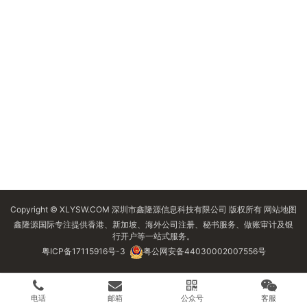
Copyright © XLYSW.COM 深圳市鑫隆源信息科技有限公司 版权所有
网站地图
鑫隆源国际专注提供香港、新加坡、海外公司注册、秘书服务、做账审计及银
行开户等一站式服务。
粤ICP备17115916号-3
粤公网安备44030002007556号
电话
邮箱
公众号
客服