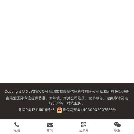
Copyright © XLYSW.COM 深圳市鑫隆源信息科技有限公司 版权所有
网站地图
鑫隆源国际专注提供香港、新加坡、海外公司注册、秘书服务、做账审计及银
行开户等一站式服务。
粤ICP备17115916号-3
粤公网安备44030002007556号
电话
邮箱
公众号
客服