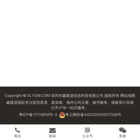
Copyright © XLYSW.COM 深圳市鑫隆源信息科技有限公司 版权所有
网站地图
鑫隆源国际专注提供香港、新加坡、海外公司注册、秘书服务、做账审计及银
行开户等一站式服务。
粤ICP备17115916号-3
粤公网安备44030002007556号
电话
邮箱
公众号
客服