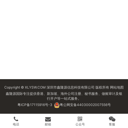
Copyright © XLYSW.COM 深圳市鑫隆源信息科技有限公司 版权所有
网站地图
鑫隆源国际专注提供香港、新加坡、海外公司注册、秘书服务、做账审计及银
行开户等一站式服务。
粤ICP备17115916号-3
粤公网安备44030002007556号
电话
邮箱
公众号
客服