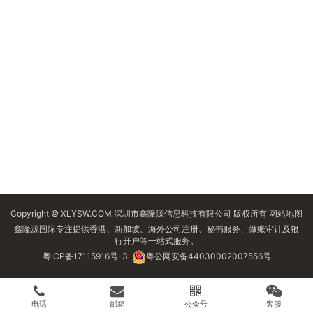
Copyright © XLYSW.COM 深圳市鑫隆源信息科技有限公司 版权所有
网站地图
鑫隆源国际专注提供香港、新加坡、海外公司注册、秘书服务、做账审计及银
行开户等一站式服务。
粤ICP备17115916号-3
粤公网安备44030002007556号
电话
邮箱
公众号
客服