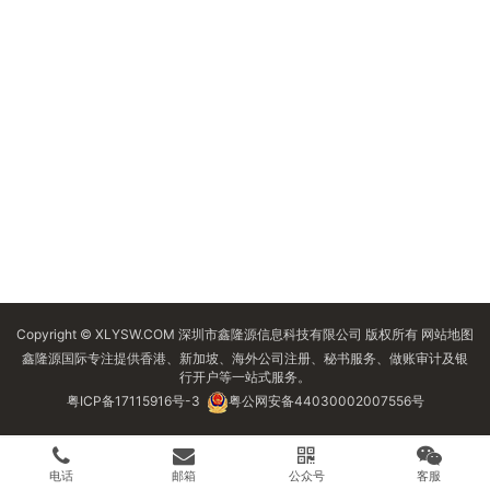
Copyright © XLYSW.COM 深圳市鑫隆源信息科技有限公司 版权所有
网站地图
鑫隆源国际专注提供香港、新加坡、海外公司注册、秘书服务、做账审计及银
行开户等一站式服务。
粤ICP备17115916号-3
粤公网安备44030002007556号
电话
邮箱
公众号
客服