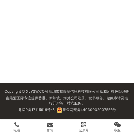
Copyright © XLYSW.COM 深圳市鑫隆源信息科技有限公司 版权所有
网站地图
鑫隆源国际专注提供香港、新加坡、海外公司注册、秘书服务、做账审计及银
行开户等一站式服务。
粤ICP备17115916号-3
粤公网安备44030002007556号
电话
邮箱
公众号
客服