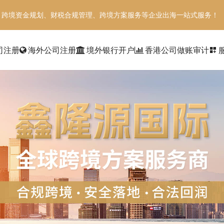
、跨境资金规划、财税合规管理、跨境方案服务等企业出海一站式服务！
司注册
海外公司注册
境外银行开户
香港公司做账审计
dashboard_customize