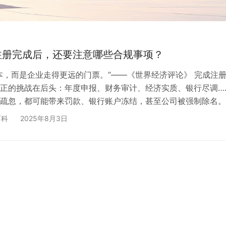
注册完成后，还要注意哪些合规事项？
本，而是企业走得更远的门票。”——《世界经济评论》 完成注
正的挑战在后头：年度申报、财务审计、经济实质、银行尽调…
疏忽，都可能带来罚款、银行账户冻结，甚至公司被强制除名。
化赛道上行稳致远，本文以8 大高频合规任务为主线，结合 202
百科
2025年8月3日
新监管动态，手把手拆解要点与风险，一次读懂，省去翻百份法规的
度申报：别让“过期文件”拖垮好不容易的牌照 实操提示： 2. 财务报
要经得起敲问号 雷区： 3. 经济实质…