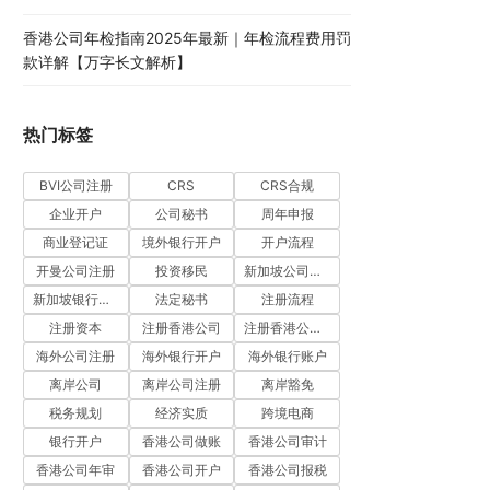
香港公司年检指南2025年最新｜年检流程费用罚
款详解【万字长文解析】
热门标签
BVI公司注册
CRS
CRS合规
企业开户
公司秘书
周年申报
商业登记证
境外银行开户
开户流程
开曼公司注册
投资移民
新加坡公司注册
新加坡银行开户
法定秘书
注册流程
注册资本
注册香港公司
注册香港公司流程
海外公司注册
海外银行开户
海外银行账户
离岸公司
离岸公司注册
离岸豁免
税务规划
经济实质
跨境电商
银行开户
香港公司做账
香港公司审计
香港公司年审
香港公司开户
香港公司报税