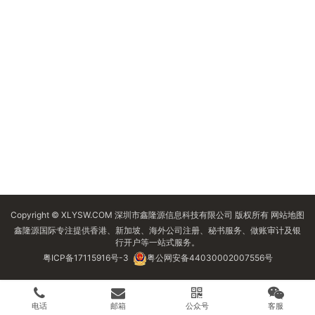
Copyright © XLYSW.COM 深圳市鑫隆源信息科技有限公司 版权所有
网站地图
鑫隆源国际专注提供香港、新加坡、海外公司注册、秘书服务、做账审计及银
行开户等一站式服务。
粤ICP备17115916号-3
粤公网安备44030002007556号
电话
邮箱
公众号
客服