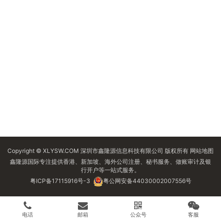
Copyright © XLYSW.COM 深圳市鑫隆源信息科技有限公司 版权所有
网站地图
鑫隆源国际专注提供香港、新加坡、海外公司注册、秘书服务、做账审计及银
行开户等一站式服务。
粤ICP备17115916号-3
粤公网安备44030002007556号
电话
邮箱
公众号
客服