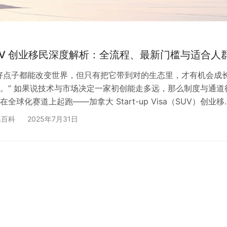
UV 创业移民深度解析：全流程、最新门槛与适合人
好点子都能改变世界，但只有把它带到对的生态里，才有机会成
。” 如果说技术与市场决定一家初创能走多远，那么制度与通道
全球化赛道上起跑——加拿大 Start-up Visa（SUV）创业移
接“创意”“资本”“身份”与“北美市场”的快速通道。自 2013 年试
民百科
2025年7月31日
 年转为永久项目以来，SUV 已帮助上千位创新者携团队登陆加拿
2025 年的一系列新政，又让这条赛道出现了新的门槛与机遇。 下
流程、硬性要求、政策…