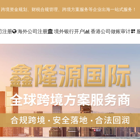
、跨境资金规划、财税合规管理、跨境方案服务等企业出海一站式服务！
司注册
海外公司注册
境外银行开户
香港公司做账审计
dashboard_customize