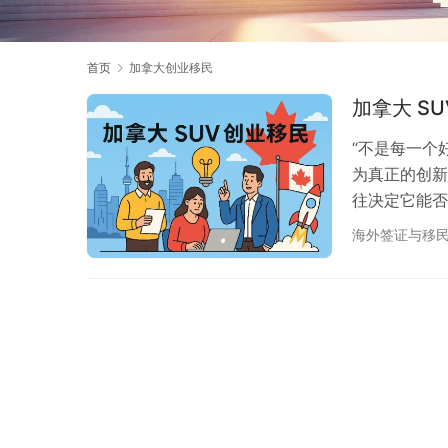
首页
加拿大创业移民
加拿大 S
“不是每一个
为真正的创新
往决定它能否在
正是这样一条连
海外签证与移
点、2018
而 2024-
面，我们以「