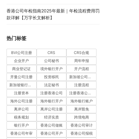
香港公司年检指南2025年最新｜年检流程费用罚
款详解【万字长文解析】
热门标签
BVI公司注册
CRS
CRS合规
企业开户
公司秘书
周年申报
商业登记证
境外银行开户
开户流程
开曼公司注册
投资移民
新加坡公司注册
新加坡银行开户
法定秘书
注册流程
注册资本
注册香港公司
注册香港公司流程
海外公司注册
海外银行开户
海外银行账户
离岸公司
离岸公司注册
离岸豁免
税务规划
经济实质
跨境电商
银行开户
香港公司做账
香港公司审计
香港公司年审
香港公司开户
香港公司报税