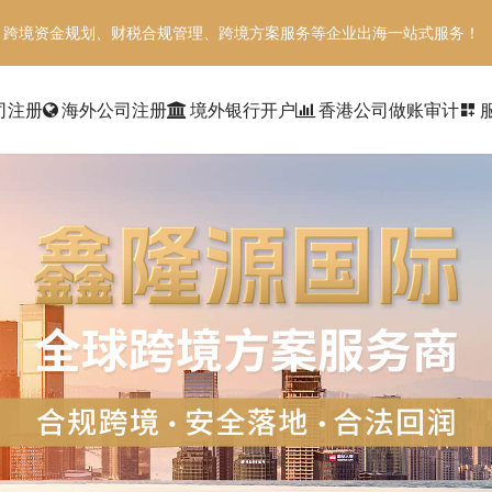
、跨境资金规划、财税合规管理、跨境方案服务等企业出海一站式服务！
司注册
海外公司注册
境外银行开户
香港公司做账审计
dashboard_customize