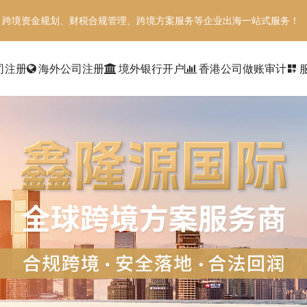
、跨境资金规划、财税合规管理、跨境方案服务等企业出海一站式服务！
司注册
海外公司注册
境外银行开户
香港公司做账审计
dashboard_customize