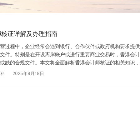
师核证详解及办理指南
营过程中，企业经常会遇到银行、合作伙伴或政府机构要求提供
文件。特别是在开设离岸账户或进行重要商业交易时，香港会计
或缺的合规文件。本文将全面解析香港会计师核证的相关知识，
了解这项重要的商务服务。 什么是香港会计师核证 ✅ 香港会计
百科
2025年9月18日
PA核证本、核实正本或Certified True Copy，是由香港执业
件真实性进行验证和确认的专业服务。这项服务的核心价值在于
亲自到香港公司注册处和税务局等政府部门，核实…