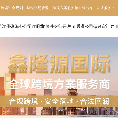
、跨境资金规划、财税合规管理、跨境方案服务等企业出海一站式服务！
司注册
海外公司注册
境外银行开户
香港公司做账审计
dashboard_customize