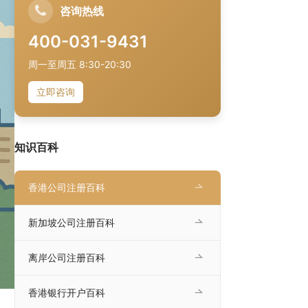
咨询热线
400-031-9431
周一至周五 8:30-20:30
立即咨询
知识百科
香港公司注册百科
新加坡公司注册百科
离岸公司注册百科
香港银行开户百科