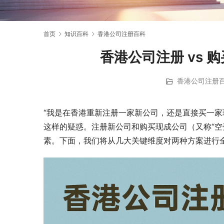
首页
知识百科
香港公司注册百科
香港公司注册 vs
香港公司注册
“我是在香港重新注册一家新公司，还是直接买一家
这样的疑惑。注册新公司和购买现成公司（又称“空
素。下面，我们将从几大关键维度对两种方案进行