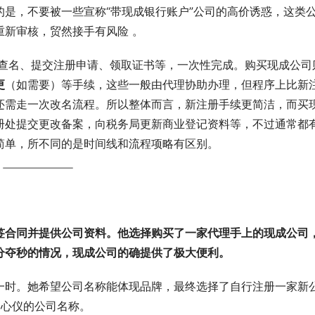
是，不要被一些宣称“带现成银行账户”公司的高价诱惑，这类
新审核，贸然接手有风险 。
司查名、提交注册申请、领取证书等，一次性完成。购买现成公司
更
（如需要）等手续，这些一般由代理协助办理，但程序上比新
还需走一次改名流程。所以整体而言，新注册手续更简洁，而买
册处提交更改备案，向税务局更新商业登记资料等，不过通常都
简单，所不同的是时间线和流程项略有区别。
签合同并提供公司资料。他选择购买了一家代理手上的现成公司
分夺秒的情况，现成公司的确提供了极大便利。
一时。她希望公司名称能体现品牌，最终选择了自行注册一家新
了心仪的公司名称。