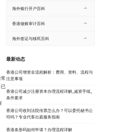
海外银行开户百科
香港做账审计百科
海外签证与移民百科
最新动态
香港公司增资全流程解析：费用、资料、流程与
通常
注意事项
司已
香港公司减少注册资本办理流程详解_减资手续_
条件要求
有
香港公司收到法院传票怎么办？可以委托秘书公
司吗？专业代客出庭服务指南
香港条形码如何申请？办理流程详解