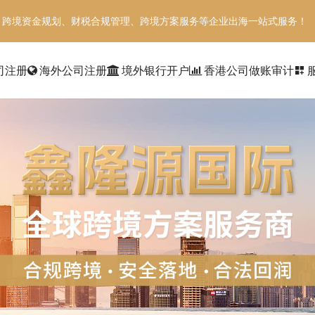
、跨境资金规划、财税合规管理、跨境方案服务等企业出海一站式服务！
司注册
海外公司注册
境外银行开户
香港公司做账审计
dashboard_customize