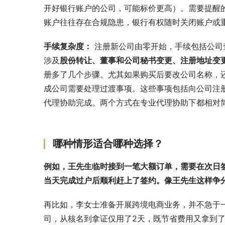
开好银行账户的公司，可能标价更高）。需要提醒的
账户往往存在合规隐患，银行有权随时关闭账户或重
手续复杂度：
 注册新公司由零开始，手续包括公
涉及
股份转让、董事和公司秘书变更、注册地址变
册多了几个步骤。尤其如果购买后要改公司名称，
成公司需要处理过渡事项。这些事项包括向公司注
代理协助完成。两个方式在专业代理协助下都相对
哪种情形适合哪种选择？
例如，王先生临时接到一笔大额订单，需要在次日
当天完成过户后顺利赶上了签约。像王先生这样争
再比如，李女士准备开展跨境电商业务，并不急于
司，从核名到拿证仅用了2天，既节省费用又拿到