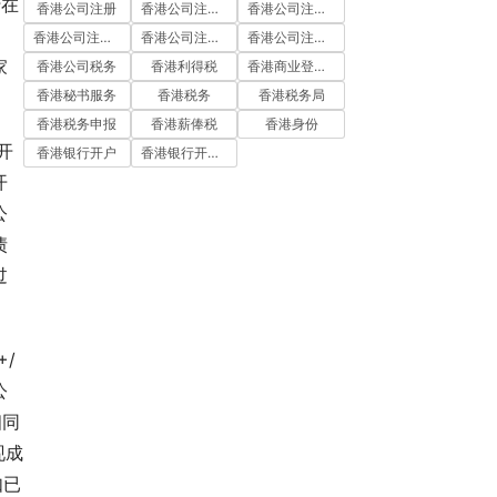
行在
香港公司注册
香港公司注册代办
香港公司注册处
香港公司注册流程
香港公司注册费用
香港公司注册资料
家
香港公司税务
香港利得税
香港商业登记证
香港秘书服务
香港税务
香港税务局
香港税务申报
香港薪俸税
香港身份
开
香港银行开户
香港银行开户流程
开
公
债
过
+/
公
相同
现成
如已