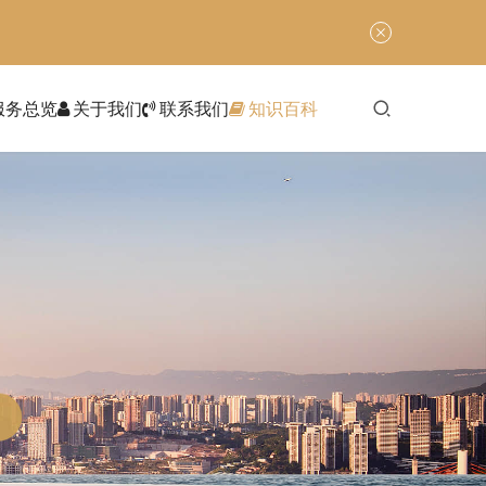
服务总览
关于我们
联系我们
知识百科